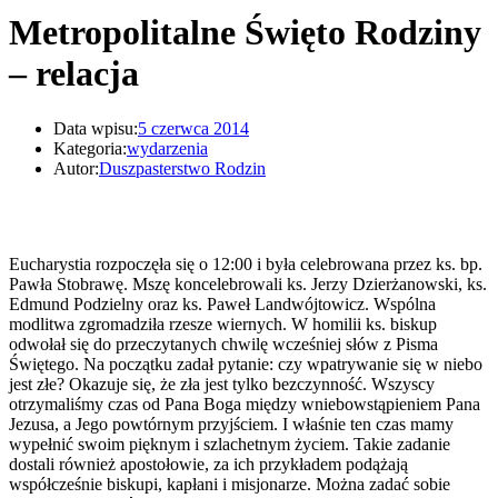
Metropolitalne Święto Rodziny
– relacja
Data wpisu:
5 czerwca 2014
Kategoria:
wydarzenia
Autor:
Duszpasterstwo Rodzin
Eucharystia rozpoczęła się o 12:00 i była celebrowana przez ks. bp.
Pawła Stobrawę. Mszę koncelebrowali ks. Jerzy Dzierżanowski, ks.
Edmund Podzielny oraz ks. Paweł Landwójtowicz. Wspólna
modlitwa zgromadziła rzesze wiernych. W homilii ks. biskup
odwołał się do przeczytanych chwilę wcześniej słów z Pisma
Świętego. Na początku zadał pytanie: czy wpatrywanie się w niebo
jest złe? Okazuje się, że zła jest tylko bezczynność. Wszyscy
otrzymaliśmy czas od Pana Boga między wniebowstąpieniem Pana
Jezusa, a Jego powtórnym przyjściem. I właśnie ten czas mamy
wypełnić swoim pięknym i szlachetnym życiem. Takie zadanie
dostali również apostołowie, za ich przykładem podążają
współcześnie biskupi, kapłani i misjonarze. Można zadać sobie