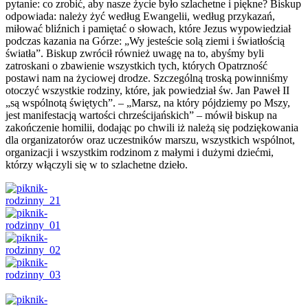
pytanie: co zrobić, aby nasze życie było szlachetne i piękne? Biskup
odpowiada: należy żyć według Ewangelii, według przykazań,
miłować bliźnich i pamiętać o słowach, które Jezus wypowiedział
podczas kazania na Górze: „Wy jesteście solą ziemi i światłością
światła”. Biskup zwrócił również uwagę na to, abyśmy byli
zatroskani o zbawienie wszystkich tych, których Opatrzność
postawi nam na życiowej drodze. Szczególną troską powinniśmy
otoczyć wszystkie rodziny, które, jak powiedział św. Jan Paweł II
„są wspólnotą świętych”. – „Marsz, na który pójdziemy po Mszy,
jest manifestacją wartości chrześcijańskich” – mówił biskup na
zakończenie homilii, dodając po chwili iż należą się podziękowania
dla organizatorów oraz uczestników marszu, wszystkich wspólnot,
organizacji i wszystkim rodzinom z małymi i dużymi dziećmi,
którzy włączyli się w to szlachetne dzieło.