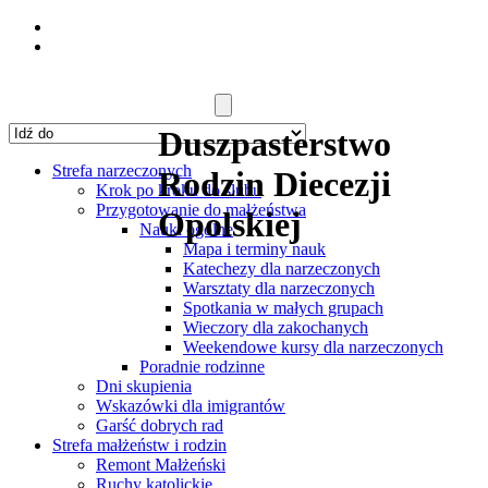
Duszpasterstwo
Strefa narzeczonych
Rodzin Diecezji
Krok po kroku do ślubu
Przygotowanie do małżeństwa
Opolskiej
Nauki ogólne
Mapa i terminy nauk
Katechezy dla narzeczonych
Warsztaty dla narzeczonych
Spotkania w małych grupach
Wieczory dla zakochanych
Weekendowe kursy dla narzeczonych
Poradnie rodzinne
Dni skupienia
Wskazówki dla imigrantów
Garść dobrych rad
Strefa małżeństw i rodzin
Remont Małżeński
Ruchy katolickie