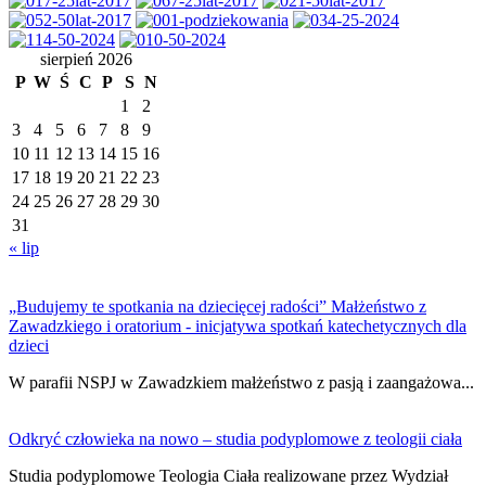
sierpień 2026
P
W
Ś
C
P
S
N
1
2
3
4
5
6
7
8
9
10
11
12
13
14
15
16
17
18
19
20
21
22
23
24
25
26
27
28
29
30
31
« lip
„Budujemy te spotkania na dziecięcej radości” Małżeństwo z
Zawadzkiego i oratorium - inicjatywa spotkań katechetycznych dla
dzieci
W parafii NSPJ w Zawadzkiem małżeństwo z pasją i zaangażowa...
Odkryć człowieka na nowo – studia podyplomowe z teologii ciała
Studia podyplomowe Teologia Ciała realizowane przez Wydział