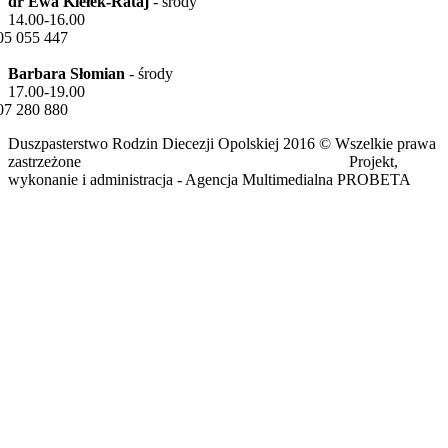
dr Ewa Kiełek-Rataj
- środy
14.00-16.00
05 055 447
Barbara Słomian
- środy
17.00-19.00
07 280 880
Duszpasterstwo Rodzin Diecezji Opolskiej 2016 © Wszelkie prawa
zastrzeżone Projekt,
wykonanie i administracja - Agencja Multimedialna PROBETA