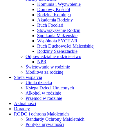
Komunia i Wyzwolenie
Domowy Kościół
Rodzina Kolpinga
Akademia Rodziny
Ruch Focolari
Stowarzyszenie Rodzin
Spotkania Małżeńskie
Wspólnota SYCHAR
Ruch Duchowości Małżeńskiej
Rodziny Szensztackie
Odpowiedzialne rodzicielstwo
NPR
Świętowanie w rodzinie
Modlitwa za rodzinę
Strefa wsparcia
Utrata dziecka
Księga Dzieci Utraconych
Alkohol w rodzinie
Przemoc w rodzinie
Aktualności
Doradcy
RODO i ochrona Małoletnich
Standardy Ochrony Małoletnich
Polityka prywatności