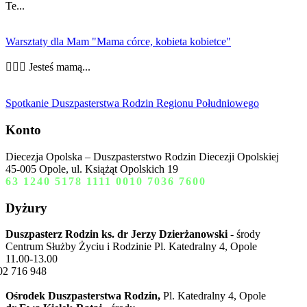
Te...
Warsztaty dla Mam "Mama córce, kobieta kobietce"
👩‍❤️‍👩 Jesteś mamą...
Spotkanie Duszpasterstwa Rodzin Regionu Południowego
Konto
Diecezja Opolska – Duszpasterstwo Rodzin Diecezji Opolskiej
45-005 Opole, ul. Książąt Opolskich 19
63 1240 5178 1111 0010 7036 7600
Dyżury
Duszpasterz Rodzin ks. dr Jerzy Dzierżanowski
- środy
Centrum Służby Życiu i Rodzinie Pl. Katedralny 4, Opole
11.00-13.00
02 716 948
Ośrodek Duszpasterstwa Rodzin,
Pl. Katedralny 4, Opole