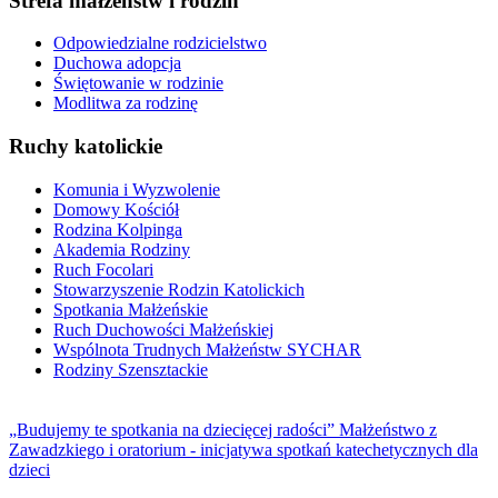
Strefa małżeństw i rodzin
Odpowiedzialne rodzicielstwo
Duchowa adopcja
Świętowanie w rodzinie
Modlitwa za rodzinę
Ruchy katolickie
Komunia i Wyzwolenie
Domowy Kościół
Rodzina Kolpinga
Akademia Rodziny
Ruch Focolari
Stowarzyszenie Rodzin Katolickich
Spotkania Małżeńskie
Ruch Duchowości Małżeńskiej
Wspólnota Trudnych Małżeństw SYCHAR
Rodziny Szensztackie
„Budujemy te spotkania na dziecięcej radości” Małżeństwo z
Zawadzkiego i oratorium - inicjatywa spotkań katechetycznych dla
dzieci