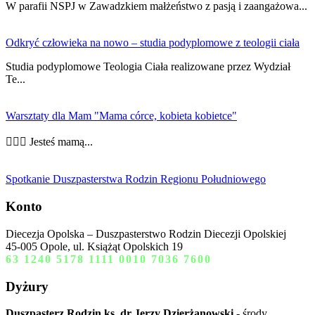
W parafii NSPJ w Zawadzkiem małżeństwo z pasją i zaangażowa...
Odkryć człowieka na nowo – studia podyplomowe z teologii ciała
Studia podyplomowe Teologia Ciała realizowane przez Wydział
Te...
Warsztaty dla Mam "Mama córce, kobieta kobietce"
👩‍❤️‍👩 Jesteś mamą...
Spotkanie Duszpasterstwa Rodzin Regionu Południowego
Konto
Diecezja Opolska – Duszpasterstwo Rodzin Diecezji Opolskiej
45-005 Opole, ul. Książąt Opolskich 19
63 1240 5178 1111 0010 7036 7600
Dyżury
Duszpasterz Rodzin ks. dr Jerzy Dzierżanowski
- środy