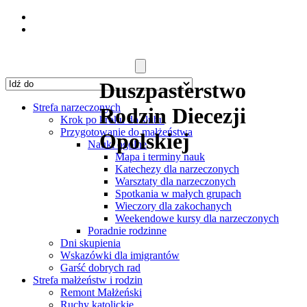
Duszpasterstwo
Strefa narzeczonych
Rodzin Diecezji
Krok po kroku do ślubu
Przygotowanie do małżeństwa
Opolskiej
Nauki ogólne
Mapa i terminy nauk
Katechezy dla narzeczonych
Warsztaty dla narzeczonych
Spotkania w małych grupach
Wieczory dla zakochanych
Weekendowe kursy dla narzeczonych
Poradnie rodzinne
Dni skupienia
Wskazówki dla imigrantów
Garść dobrych rad
Strefa małżeństw i rodzin
Remont Małżeński
Ruchy katolickie