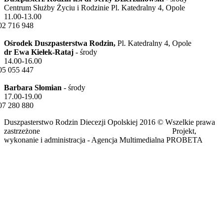
Centrum Służby Życiu i Rodzinie Pl. Katedralny 4, Opole
11.00-13.00
02 716 948
Ośrodek Duszpasterstwa Rodzin,
Pl. Katedralny 4, Opole
dr Ewa Kiełek-Rataj
- środy
14.00-16.00
05 055 447
Barbara Słomian
- środy
17.00-19.00
07 280 880
Duszpasterstwo Rodzin Diecezji Opolskiej 2016 © Wszelkie prawa
zastrzeżone Projekt,
wykonanie i administracja - Agencja Multimedialna PROBETA