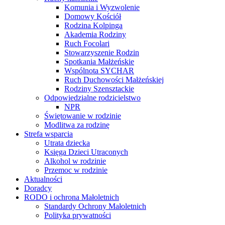
Komunia i Wyzwolenie
Domowy Kościół
Rodzina Kolpinga
Akademia Rodziny
Ruch Focolari
Stowarzyszenie Rodzin
Spotkania Małżeńskie
Wspólnota SYCHAR
Ruch Duchowości Małżeńskiej
Rodziny Szensztackie
Odpowiedzialne rodzicielstwo
NPR
Świętowanie w rodzinie
Modlitwa za rodzinę
Strefa wsparcia
Utrata dziecka
Księga Dzieci Utraconych
Alkohol w rodzinie
Przemoc w rodzinie
Aktualności
Doradcy
RODO i ochrona Małoletnich
Standardy Ochrony Małoletnich
Polityka prywatności