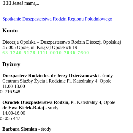
👩‍❤️‍👩 Jesteś mamą...
Spotkanie Duszpasterstwa Rodzin Regionu Południowego
Konto
Diecezja Opolska – Duszpasterstwo Rodzin Diecezji Opolskiej
45-005 Opole, ul. Książąt Opolskich 19
63 1240 5178 1111 0010 7036 7600
Dyżury
Duszpasterz Rodzin ks. dr Jerzy Dzierżanowski
- środy
Centrum Służby Życiu i Rodzinie Pl. Katedralny 4, Opole
11.00-13.00
02 716 948
Ośrodek Duszpasterstwa Rodzin,
Pl. Katedralny 4, Opole
dr Ewa Kiełek-Rataj
- środy
14.00-16.00
05 055 447
Barbara Słomian
- środy