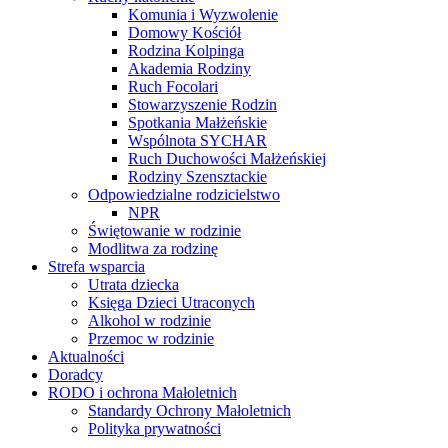
Komunia i Wyzwolenie
Domowy Kościół
Rodzina Kolpinga
Akademia Rodziny
Ruch Focolari
Stowarzyszenie Rodzin
Spotkania Małżeńskie
Wspólnota SYCHAR
Ruch Duchowości Małżeńskiej
Rodziny Szensztackie
Odpowiedzialne rodzicielstwo
NPR
Świętowanie w rodzinie
Modlitwa za rodzinę
Strefa wsparcia
Utrata dziecka
Księga Dzieci Utraconych
Alkohol w rodzinie
Przemoc w rodzinie
Aktualności
Doradcy
RODO i ochrona Małoletnich
Standardy Ochrony Małoletnich
Polityka prywatności