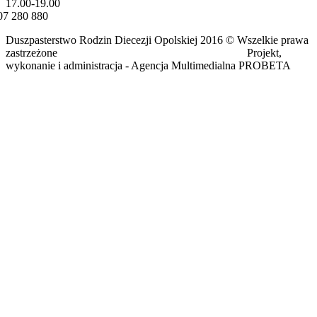
17.00-19.00
07 280 880
Duszpasterstwo Rodzin Diecezji Opolskiej 2016 © Wszelkie prawa
zastrzeżone Projekt,
wykonanie i administracja - Agencja Multimedialna PROBETA