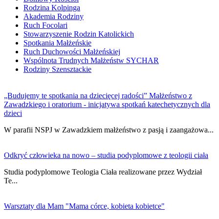
Rodzina Kolpinga
Akademia Rodziny
Ruch Focolari
Stowarzyszenie Rodzin Katolickich
Spotkania Małżeńskie
Ruch Duchowości Małżeńskiej
Wspólnota Trudnych Małżeństw SYCHAR
Rodziny Szensztackie
„Budujemy te spotkania na dziecięcej radości” Małżeństwo z
Zawadzkiego i oratorium - inicjatywa spotkań katechetycznych dla
dzieci
W parafii NSPJ w Zawadzkiem małżeństwo z pasją i zaangażowa...
Odkryć człowieka na nowo – studia podyplomowe z teologii ciała
Studia podyplomowe Teologia Ciała realizowane przez Wydział
Te...
Warsztaty dla Mam "Mama córce, kobieta kobietce"