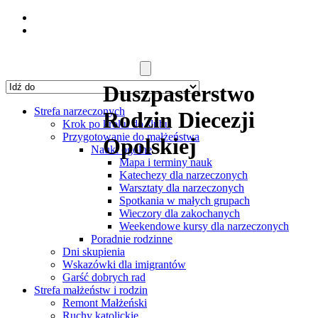
Duszpasterstwo
Strefa narzeczonych
Rodzin Diecezji
Krok po kroku do ślubu
Przygotowanie do małżeństwa
Opolskiej
Nauki ogólne
Mapa i terminy nauk
Katechezy dla narzeczonych
Warsztaty dla narzeczonych
Spotkania w małych grupach
Wieczory dla zakochanych
Weekendowe kursy dla narzeczonych
Poradnie rodzinne
Dni skupienia
Wskazówki dla imigrantów
Garść dobrych rad
Strefa małżeństw i rodzin
Remont Małżeński
Ruchy katolickie