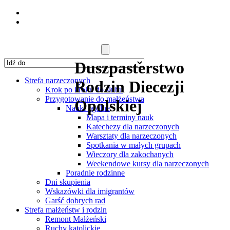
Duszpasterstwo
Strefa narzeczonych
Rodzin Diecezji
Krok po kroku do ślubu
Przygotowanie do małżeństwa
Opolskiej
Nauki ogólne
Mapa i terminy nauk
Katechezy dla narzeczonych
Warsztaty dla narzeczonych
Spotkania w małych grupach
Wieczory dla zakochanych
Weekendowe kursy dla narzeczonych
Poradnie rodzinne
Dni skupienia
Wskazówki dla imigrantów
Garść dobrych rad
Strefa małżeństw i rodzin
Remont Małżeński
Ruchy katolickie