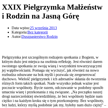
XXIX Pielgrzymka Małżeństw
i Rodzin na Jasną Górę
Data wpisu:
25 września 2013
Kategoria:
Bez kategorii
Autor:
Duszpasterstwo Rodzin
Pielgrzymka jest szczególnym rodzajem spotkania z Bogiem, w
którym dużo jest miejsca na osobista refleksję. Jest również darem
swoistego spotkania ze swoją wiarą i wszystkimi towarzyszącymi
jej wątpliwościami. Pomaga się wyciszyć, jak również na nowo
rozbudza odsuwane na bok myśli i pozwala się zregenerować
duchowo. Wielość pielgrzymek i ich adresatów skłania do tworzenia
różnych form takich spotkań. Nade wszystko jednak ważne jest
poczucie wspólnoty. Bycie razem, odczuwanie w podobny sposób
umacnia wiarę i przekonania z nią związane. „Na początku naszej
drogi narzeczeńskiej stwierdziliśmy, że bez wspólnoty będzie nam
ciężko i na każdym kroku się o tym przekonujemy. Bez wspólnoty,
bez ludzi, którzy myślą podobnie jak my, byłoby nam dużo ciężej” –