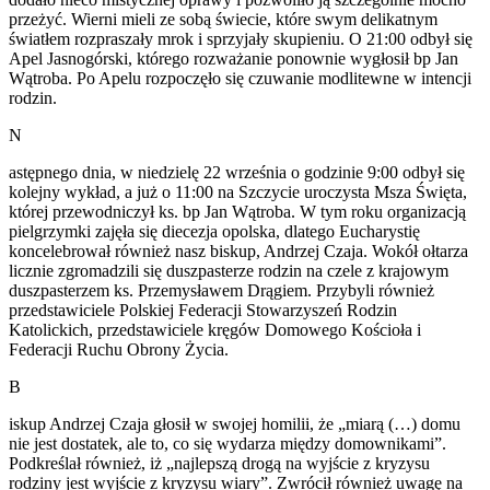
przeżyć. Wierni mieli ze sobą świecie, które swym delikatnym
światłem rozpraszały mrok i sprzyjały skupieniu. O 21:00 odbył się
Apel Jasnogórski, którego rozważanie ponownie wygłosił bp Jan
Wątroba. Po Apelu rozpoczęło się czuwanie modlitewne w intencji
rodzin.
N
astępnego dnia, w niedzielę 22 września o godzinie 9:00 odbył się
kolejny wykład, a już o 11:00 na Szczycie uroczysta Msza Święta,
której przewodniczył ks. bp Jan Wątroba. W tym roku organizacją
pielgrzymki zajęła się diecezja opolska, dlatego Eucharystię
koncelebrował również nasz biskup, Andrzej Czaja. Wokół ołtarza
licznie zgromadzili się duszpasterze rodzin na czele z krajowym
duszpasterzem ks. Przemysławem Drągiem. Przybyli również
przedstawiciele Polskiej Federacji Stowarzyszeń Rodzin
Katolickich, przedstawiciele kręgów Domowego Kościoła i
Federacji Ruchu Obrony Życia.
B
iskup Andrzej Czaja głosił w swojej homilii, że „miarą (…) domu
nie jest dostatek, ale to, co się wydarza między domownikami”.
Podkreślał również, iż „najlepszą drogą na wyjście z kryzysu
rodziny jest wyjście z kryzysu wiary”. Zwrócił również uwagę na