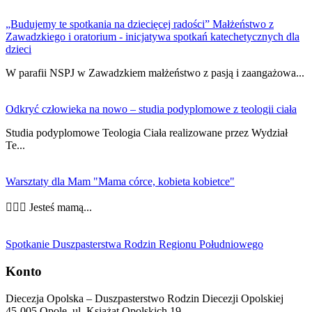
„Budujemy te spotkania na dziecięcej radości” Małżeństwo z
Zawadzkiego i oratorium - inicjatywa spotkań katechetycznych dla
dzieci
W parafii NSPJ w Zawadzkiem małżeństwo z pasją i zaangażowa...
Odkryć człowieka na nowo – studia podyplomowe z teologii ciała
Studia podyplomowe Teologia Ciała realizowane przez Wydział
Te...
Warsztaty dla Mam "Mama córce, kobieta kobietce"
👩‍❤️‍👩 Jesteś mamą...
Spotkanie Duszpasterstwa Rodzin Regionu Południowego
Konto
Diecezja Opolska – Duszpasterstwo Rodzin Diecezji Opolskiej
45-005 Opole, ul. Książąt Opolskich 19