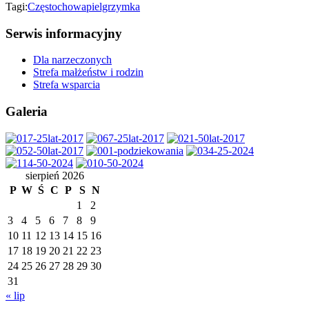
Tagi:
Częstochowa
pielgrzymka
Serwis informacyjny
Dla narzeczonych
Strefa małżeństw i rodzin
Strefa wsparcia
Galeria
sierpień 2026
P
W
Ś
C
P
S
N
1
2
3
4
5
6
7
8
9
10
11
12
13
14
15
16
17
18
19
20
21
22
23
24
25
26
27
28
29
30
31
« lip