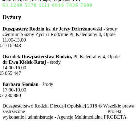
63 1240 5178 1111 0010 7036 7600
Dyżury
Duszpasterz Rodzin ks. dr Jerzy Dzierżanowski
- środy
Centrum Służby Życiu i Rodzinie Pl. Katedralny 4, Opole
11.00-13.00
02 716 948
Ośrodek Duszpasterstwa Rodzin,
Pl. Katedralny 4, Opole
dr Ewa Kiełek-Rataj
- środy
14.00-16.00
05 055 447
Barbara Słomian
- środy
17.00-19.00
07 280 880
Duszpasterstwo Rodzin Diecezji Opolskiej 2016 © Wszelkie prawa
zastrzeżone Projekt,
wykonanie i administracja - Agencja Multimedialna PROBETA