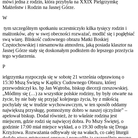
mówi jedna z rodzin, która przybyła na XXIX Pielgrzymkę
Małżeństw i Rodzin na Jasnej Górze.
W
tym szczególnym spotkaniu uczestniczyło kilka tysięcy rodzin i
małżonków, aby w swej obecności rozważać, modlić się i pogłębiać
swą wiarę. Bliskość cudownego obrazu Matki Boskiej
Częstochowskiej i niesamowita atmosfera, jaką posiada klasztor na
Jasnej Górze stały się doskonałym podłożem do lepszego przeżycia
tego wydarzenia.
P
ielgrzymka rozpoczęła się w sobotę 21 września odprawioną o
15:30 Mszą Świętą w Kaplicy Cudownego Obrazu, której
przewodniczył ks. bp Jan Wątroba, biskup diecezji rzeszowskiej.
„Módlmy się (…) za wszystkie polskie rodziny, by były otwarte na
życie, by nie bały się przyjąć kolejnego życia, by z miłością
pochylały się w trudzie wychowawczym, w ten sposób oddamy
największą przysługę, pomnożymy dobro w naszej ojczyźnie” –
apelował biskup. Dodał również, że to właśnie rodzina jest
miejscem, gdzie rodzi się najwięcej dobra. Po Mszy Świętej, o
godzinie 17:00 miał miejsce wykład, a o 19:30 odbyła się Droga
Krzyżowa. Rozważania odbywały się na wałach, co całej liturgii
dodało nieco mistycznej oprawy i pozwoliło ją szczególnie mocno