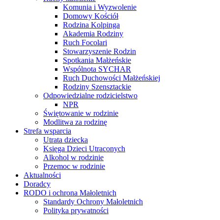
Komunia i Wyzwolenie
Domowy Kościół
Rodzina Kolpinga
Akademia Rodziny
Ruch Focolari
Stowarzyszenie Rodzin
Spotkania Małżeńskie
Wspólnota SYCHAR
Ruch Duchowości Małżeńskiej
Rodziny Szensztackie
Odpowiedzialne rodzicielstwo
NPR
Świętowanie w rodzinie
Modlitwa za rodzinę
Strefa wsparcia
Utrata dziecka
Księga Dzieci Utraconych
Alkohol w rodzinie
Przemoc w rodzinie
Aktualności
Doradcy
RODO i ochrona Małoletnich
Standardy Ochrony Małoletnich
Polityka prywatności