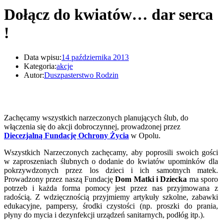
Dołącz do kwiatów… dar serca
!
Data wpisu:
14 października 2013
Kategoria:
akcje
Autor:
Duszpasterstwo Rodzin
Zachęcamy wszystkich narzeczonych planujących ślub, do
włączenia się do akcji dobroczynnej, prowadzonej przez
Diecezjalną Fundację Ochrony Życia
w Opolu.
Wszystkich Narzeczonych zachęcamy, aby poprosili swoich gości
w zaproszeniach ślubnych o dodanie do kwiatów upominków dla
pokrzywdzonych przez los dzieci i ich samotnych matek.
Prowadzony przez naszą Fundację
Dom Matki i Dziecka
ma sporo
potrzeb i każda forma pomocy jest przez nas przyjmowana z
radością. Z wdzięcznością przyjmiemy artykuły szkolne, zabawki
edukacyjne, pampersy, środki czystości (np. proszki do prania,
płyny do mycia i dezynfekcji urządzeń sanitarnych, podłóg itp.).