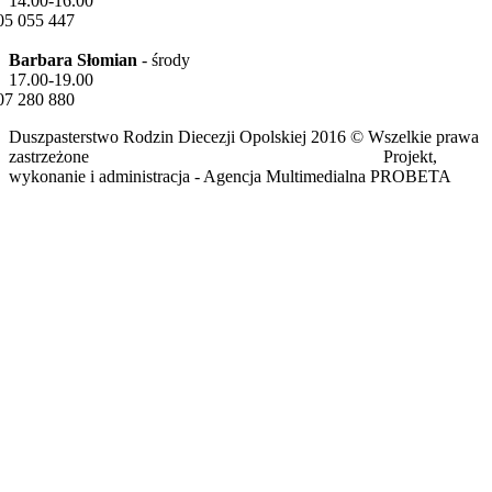
14.00-16.00
05 055 447
Barbara Słomian
- środy
17.00-19.00
07 280 880
Duszpasterstwo Rodzin Diecezji Opolskiej 2016 © Wszelkie prawa
zastrzeżone Projekt,
wykonanie i administracja - Agencja Multimedialna PROBETA