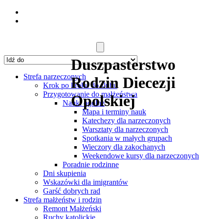
Duszpasterstwo
Strefa narzeczonych
Rodzin Diecezji
Krok po kroku do ślubu
Przygotowanie do małżeństwa
Opolskiej
Nauki ogólne
Mapa i terminy nauk
Katechezy dla narzeczonych
Warsztaty dla narzeczonych
Spotkania w małych grupach
Wieczory dla zakochanych
Weekendowe kursy dla narzeczonych
Poradnie rodzinne
Dni skupienia
Wskazówki dla imigrantów
Garść dobrych rad
Strefa małżeństw i rodzin
Remont Małżeński
Ruchy katolickie