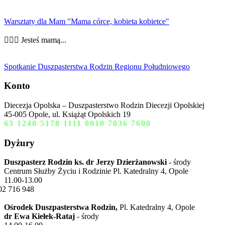
Warsztaty dla Mam "Mama córce, kobieta kobietce"
👩‍❤️‍👩 Jesteś mamą...
Spotkanie Duszpasterstwa Rodzin Regionu Południowego
Konto
Diecezja Opolska – Duszpasterstwo Rodzin Diecezji Opolskiej
45-005 Opole, ul. Książąt Opolskich 19
63 1240 5178 1111 0010 7036 7600
Dyżury
Duszpasterz Rodzin ks. dr Jerzy Dzierżanowski
- środy
Centrum Służby Życiu i Rodzinie Pl. Katedralny 4, Opole
11.00-13.00
02 716 948
Ośrodek Duszpasterstwa Rodzin,
Pl. Katedralny 4, Opole
dr Ewa Kiełek-Rataj
- środy