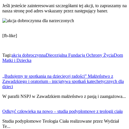
Jeśli jesteście zainteresowani szczegółami tej akcji, to zapraszamy na
nasza stronę pod adres wskazany przez następujący baner.
[fb-like]
Tagi:
akcja dobroczynna
Diecezjalna Fundacja Ochrony Życia
Dom
Matki i Dziecka
„Budujemy te spotkania na dziecięcej radości” Małżeństwo z
Zawadzkiego i oratorium - inicjatywa spotkań katechetycznych dla
dzieci
W parafii NSPJ w Zawadzkiem małżeństwo z pasją i zaangażowa...
Odkryć człowieka na nowo – studia podyplomowe z teologii ciała
Studia podyplomowe Teologia Ciała realizowane przez Wydział
Te...