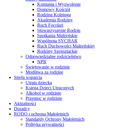
Komunia i Wyzwolenie
Domowy Kościół
Rodzina Kolpinga
Akademia Rodziny
Ruch Focolari
Stowarzyszenie Rodzin
Spotkania Małżeńskie
Wspólnota SYCHAR
Ruch Duchowości Małżeńskiej
Rodziny Szensztackie
Odpowiedzialne rodzicielstwo
NPR
Świętowanie w rodzinie
Modlitwa za rodzinę
Strefa wsparcia
Utrata dziecka
Księga Dzieci Utraconych
Alkohol w rodzinie
Przemoc w rodzinie
Aktualności
Doradcy
RODO i ochrona Małoletnich
Standardy Ochrony Małoletnich
Polityka prywatności