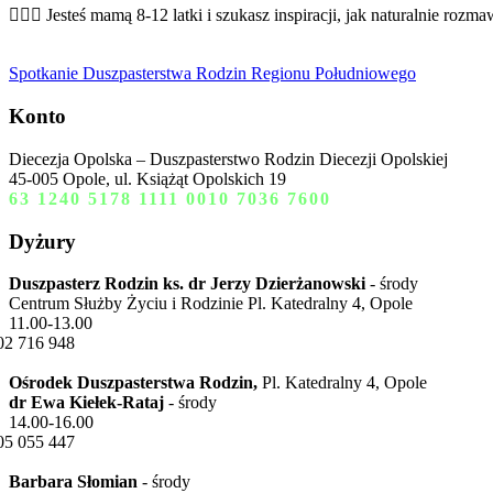
👩‍❤️‍👩 Jesteś mamą 8-12 latki i szukasz inspiracji, jak naturalnie rozmaw
Spotkanie Duszpasterstwa Rodzin Regionu Południowego
Konto
Diecezja Opolska – Duszpasterstwo Rodzin Diecezji Opolskiej
45-005 Opole, ul. Książąt Opolskich 19
63 1240 5178 1111 0010 7036 7600
Dyżury
Duszpasterz Rodzin ks. dr Jerzy Dzierżanowski
- środy
Centrum Służby Życiu i Rodzinie Pl. Katedralny 4, Opole
11.00-13.00
02 716 948
Ośrodek Duszpasterstwa Rodzin,
Pl. Katedralny 4, Opole
dr Ewa Kiełek-Rataj
- środy
14.00-16.00
05 055 447
Barbara Słomian
- środy