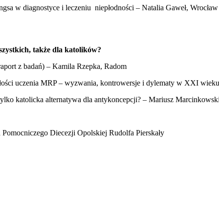
gsa w diagnostyce i leczeniu niepłodności – Natalia Gaweł, Wrocław
zystkich, także dla katolików?
(raport z badań) – Kamila Rzepka, Radom
złości uczenia MRP – wyzwania, kontrowersje i dylematy w XXI wiek
lko katolicka alternatywa dla antykoncepcji? – Mariusz Marcinkowsk
Pomocniczego Diecezji Opolskiej Rudolfa Pierskały