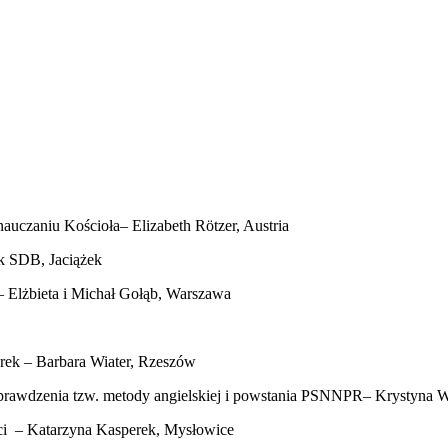
auczaniu Kościoła– Elizabeth Rӧtzer, Austria
ek SDB, Jaciążek
– Elżbieta i Michał Gołąb, Warszawa
rek – Barbara Wiater, Rzeszów
prawdzenia tzw. metody angielskiej i powstania PSNNPR– Krystyna W
ści – Katarzyna Kasperek, Mysłowice