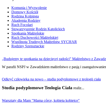
Komunia i Wyzwolenie
Domowy Kościół
Rodzina Kolpinga
Akademia Rodziny
Ruch Focolari
Stowarzyszenie Rodzin Katolickich
Spotkania Małżeńskie
Ruch Duchowości Małżeńskiej
Wspólnota Trudnych Małżeństw SYCHAR
Rodziny Szensztackie
„Budujemy te spotkania na dziecięcej radości” Małżeństwo z Zawadzki
W parafii NSPJ w Zawadzkiem małżeństwo z pasją i zaangażowaniem
Odkryć człowieka na nowo – studia podyplomowe z teologii ciała
Studia podyplomowe Teologia Ciała
realiz...
Warsztaty dla Mam "Mama córce, kobieta kobietce"