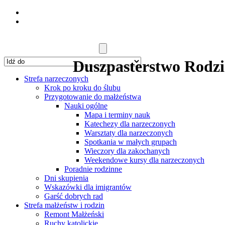
Duszpasterstwo Rodzin
Strefa narzeczonych
Krok po kroku do ślubu
Przygotowanie do małżeństwa
Nauki ogólne
Mapa i terminy nauk
Katechezy dla narzeczonych
Warsztaty dla narzeczonych
Spotkania w małych grupach
Wieczory dla zakochanych
Weekendowe kursy dla narzeczonych
Poradnie rodzinne
Dni skupienia
Wskazówki dla imigrantów
Garść dobrych rad
Strefa małżeństw i rodzin
Remont Małżeński
Ruchy katolickie