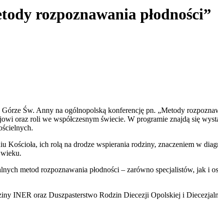
etody rozpoznawania płodności”
 Górze Św. Anny na ogólnopolską konferencję pn. „Metody rozpoznawan
owi oraz roli we współczesnym świecie. W programie znajdą się wystąp
ościelnych.
u Kościoła, ich rolą na drodze wspierania rodziny, znaczeniem w diag
 wieku.
nych metod rozpoznawania płodności – zarówno specjalistów, jak i oso
dziny INER oraz Duszpasterstwo Rodzin Diecezji Opolskiej i Diecezja