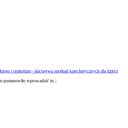
ego i oratorium - inicjatywa spotkań katechetycznych dla dzieci
 postanowiło wprowadzić in...