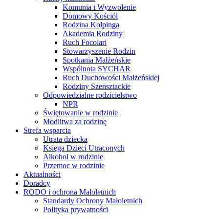
Komunia i Wyzwolenie
Domowy Kościół
Rodzina Kolpinga
Akademia Rodziny
Ruch Focolari
Stowarzyszenie Rodzin
Spotkania Małżeńskie
Wspólnota SYCHAR
Ruch Duchowości Małżeńskiej
Rodziny Szensztackie
Odpowiedzialne rodzicielstwo
NPR
Świętowanie w rodzinie
Modlitwa za rodzinę
Strefa wsparcia
Utrata dziecka
Księga Dzieci Utraconych
Alkohol w rodzinie
Przemoc w rodzinie
Aktualności
Doradcy
RODO i ochrona Małoletnich
Standardy Ochrony Małoletnich
Polityka prywatności