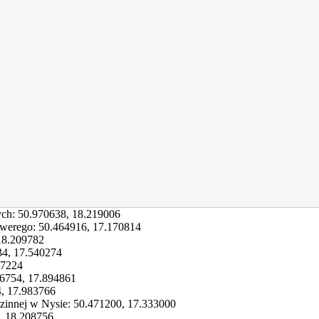
ych:
50.970638
,
18.219006
awerego:
50.464916
,
17.170814
18.209782
34
,
17.540274
87224
66754
,
17.894861
4
,
17.983766
dzinnej w Nysie:
50.471200
,
17.333000
,
18.208756