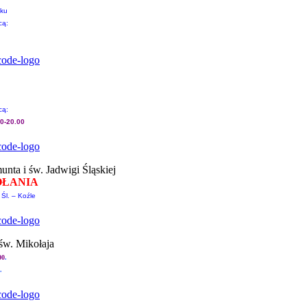
cku
cą:
cą:
00-20.00
nta i św. Jadwigi Śląskiej
OŁANIA
 Śl. – Koźle
św. Mikołaja
00
.
.