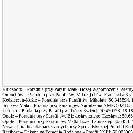
Kluczbork – Poradnia przy Parafii Matki Bożej Wspomożenia Wiern
Otmuchów – Poradnia przy Parafii św. Mikołaja i św. Franciszka Ks
Kędzierzyn-Koźle – Poradnia przy Parafii św. Mikołaja:
50.345594
,
Ścinawa Mała – Prodnia przy Parafii pw. Narodzenia NMP:
50.4163
Leśnica – Pradania przy Parafii pw. Trójcy Świętej:
50.430578
,
18.1
Opole – Poradnia przy Parafii pw. Błogosławionego Czesława:
50.6
Opole – Poradnia przy Parafii pw. Matki Bożej Fatimskiej:
50.64581
Nysa – Poradnia dla narzeczonych przy Specjalistycznej Poradni Ro
Racibórz – Dekanalna Poradnia Rodzinna – Parafii NSPJ:
50.083866