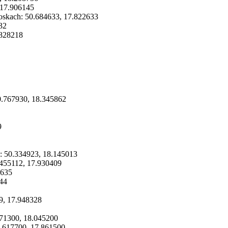
17.906145
zoskach:
50.684633
,
17.822633
32
828218
0.767930
,
18.345862
9
j:
50.334923
,
18.145013
.455112
,
17.930409
7635
44
9
,
17.948328
571300
,
18.045200
.617700
,
17.861500