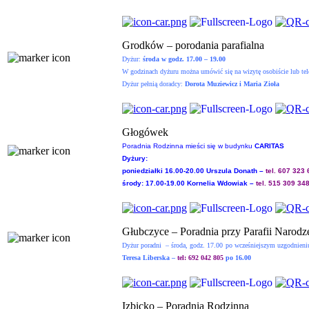
Grodków – porodania parafialna
Dyżur:
środa w godz. 17.00 – 19.00
W godzinach dyżuru można umówić się na wizytę osobiście lub tel
Dyżur pełnią doradcy:
Dorota Muziewicz i Maria Zioła
Głogówek
Poradnia Rodzinna mieści się w budynku
CARITAS
Dyżury:
poniedziałki 16.00-20.00 Urszula Donath –
tel. 607 323
środy: 17.00-19.00 Kornelia Wdowiak –
tel. 515 309 34
Głubczyce – Poradnia przy Parafii Narod
Dyżur poradni – środa, godz. 17.00
po wcześniejszym uzgodnieni
Teresa Liberska –
tel: 692 042 805
po 16.00
Izbicko – Poradnia Rodzinna