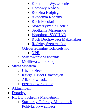
Komunia i Wyzwolenie
Domowy Kościół
Rodzina Kolpinga
Akademia Rodziny
Ruch Focolari
Stowarzyszenie Rodzin
Spotkania Małżeńskie
Wspólnota SYCHAR
Ruch Duchowości Małżeńskiej
Rodziny Szensztackie
Odpowiedzialne rodzicielstwo
NPR
Świętowanie w rodzinie
Modlitwa za rodzinę
Strefa wsparcia
Utrata dziecka
Księga Dzieci Utraconych
Alkohol w rodzinie
Przemoc w rodzinie
Aktualności
Doradcy
RODO i ochrona Małoletnich
Standardy Ochrony Małoletnich
Polityka prywatności