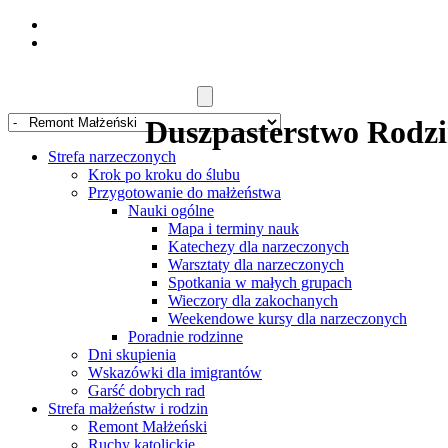
Duszpasterstwo Rodzin
Strefa narzeczonych
Krok po kroku do ślubu
Przygotowanie do małżeństwa
Nauki ogólne
Mapa i terminy nauk
Katechezy dla narzeczonych
Warsztaty dla narzeczonych
Spotkania w małych grupach
Wieczory dla zakochanych
Weekendowe kursy dla narzeczonych
Poradnie rodzinne
Dni skupienia
Wskazówki dla imigrantów
Garść dobrych rad
Strefa małżeństw i rodzin
Remont Małżeński
Ruchy katolickie