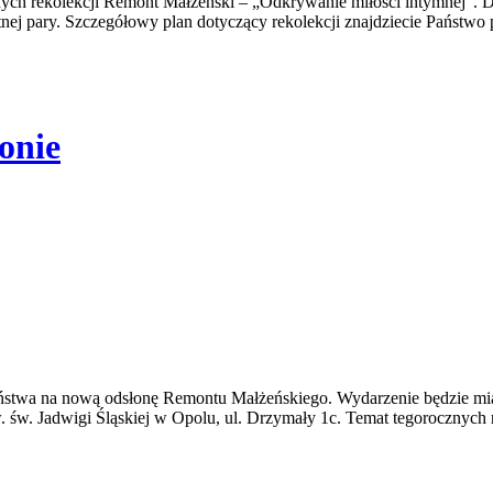
nych rekolekcji Remont Małżeński – „Odkrywanie miłości intymnej”. 
ętnej pary. Szczegółowy plan dotyczący rekolekcji znajdziecie Państwo 
onie
eństwa na nową odsłonę Remontu Małżeńskiego. Wydarzenie będzie mia
. św. Jadwigi Śląskiej w Opolu, ul. Drzymały 1c. Temat tegorocznych 