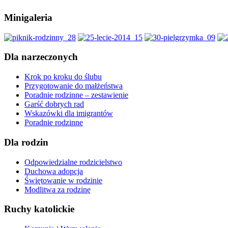
Minigaleria
Dla narzeczonych
Krok po kroku do ślubu
Przygotowanie do małżeństwa
Poradnie rodzinne – zestawienie
Garść dobrych rad
Wskazówki dla imigrantów
Poradnie rodzinne
Dla rodzin
Odpowiedzialne rodzicielstwo
Duchowa adopcja
Świętowanie w rodzinie
Modlitwa za rodzinę
Ruchy katolickie