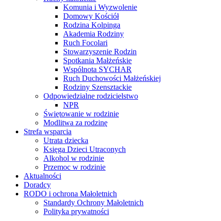
Komunia i Wyzwolenie
Domowy Kościół
Rodzina Kolpinga
Akademia Rodziny
Ruch Focolari
Stowarzyszenie Rodzin
Spotkania Małżeńskie
Wspólnota SYCHAR
Ruch Duchowości Małżeńskiej
Rodziny Szensztackie
Odpowiedzialne rodzicielstwo
NPR
Świętowanie w rodzinie
Modlitwa za rodzinę
Strefa wsparcia
Utrata dziecka
Księga Dzieci Utraconych
Alkohol w rodzinie
Przemoc w rodzinie
Aktualności
Doradcy
RODO i ochrona Małoletnich
Standardy Ochrony Małoletnich
Polityka prywatności