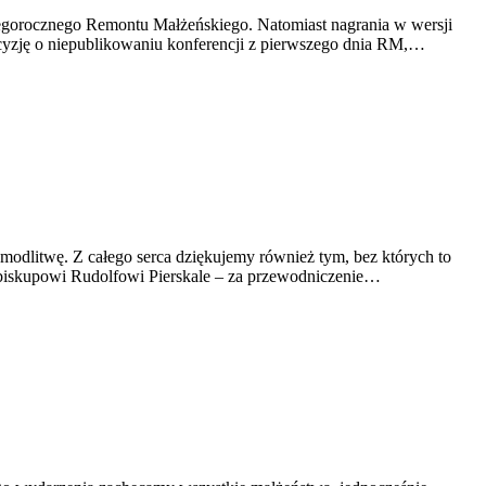
tegorocznego Remontu Małżeńskiego. Natomiast nagrania w wersji
cyzję o niepublikowaniu konferencji z pierwszego dnia RM,…
odlitwę. Z całego serca dziękujemy również tym, bez których to
. biskupowi Rudolfowi Pierskale – za przewodniczenie…