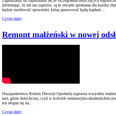
Zapraszamy do zapoznania się ze szczegółami dotyczących tegorocz
informując, że nie ma zapisów, są to otwarte spotkania dla każdej ch
będzie możliwość spowiedzi, którą sprawować będą kapłani…
Czytaj dalej
Remont małżeński w nowej odsł
Duszpasterstwo Rodzin Diecezji Opolskiej zaprasza wszystkie małż
tam, gdzie dotychczas, czyli w kościele seminaryjno-akademickim pw
ten skupia się na…
Czytaj dalej