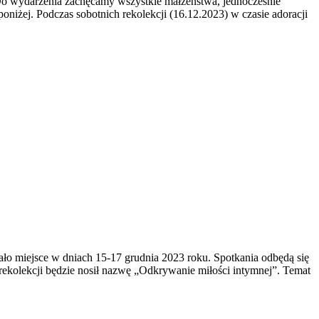
Do wydarzenia zachęcamy wszystkie małżeństwa, jednocześnie
poniżej. Podczas sobotnich rekolekcji (16.12.2023) w czasie adoracji
ło miejsce w dniach 15-17 grudnia 2023 roku. Spotkania odbędą się
rekolekcji będzie nosił nazwę „Odkrywanie miłości intymnej”. Temat