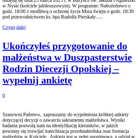
odbędą się dnia 25 marca 2025 r. w Bazylice św. Jakuba i Agnieszki
w Nysie (kościele jubileuszowym). W programie: Nabożeństwo o
godz. 18:00 z modlitwą o ochronę życia Msza święta o godz. 18:30
pod przewodnictwem ks. bpa Rudolfa Pierskały….
Czytaj dalej
Ukończyłeś przygotowanie do
małżeństwa w Duszpasterstwie
Rodzin Diecezji Opolskiej –
wypełnij ankietę
0
Szanowni Państwo, zapraszamy do wypełnienia krótkiej ankiety
dotyczącej decyzji o zawarciu sakramentu małżeństwa. Wyniki
badania pozwolą nam na identyfikację kierunków, w jakich
powinny się rozwijać katechizacja przedmałżeńska oraz formacja
małżeństw w Kościele. Ankieta jest w pełni anonimowa, a udział w