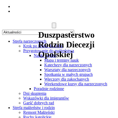
Duszpasterstwo
Strefa narzeczonych
Rodzin Diecezji
Krok po kroku do ślubu
Przygotowanie do małżeństwa
Opolskiej
Nauki ogólne
Mapa i terminy nauk
Katechezy dla narzeczonych
Warsztaty dla narzeczonych
Spotkania w małych grupach
Wieczory dla zakochanych
Weekendowe kursy dla narzeczonych
Poradnie rodzinne
Dni skupienia
Wskazówki dla imigrantów
Garść dobrych rad
Strefa małżeństw i rodzin
Remont Małżeński
Ruchy katolickie