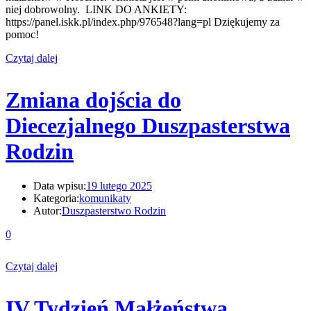
niej dobrowolny. LINK DO ANKIETY:
https://panel.iskk.pl/index.php/976548?lang=pl Dziękujemy za
pomoc!
Czytaj dalej
Zmiana dojścia do
Diecezjalnego Duszpasterstwa
Rodzin
Data wpisu:
19 lutego 2025
Kategoria:
komunikaty
Autor:
Duszpasterstwo Rodzin
0
Czytaj dalej
IV Tydzień Małżeństwa