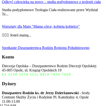
Odkryć człowieka na nowo – studia podyplomowe z teologii ciała
Studia podyplomowe Teologia Ciała realizowane przez Wydział
Te...
Warsztaty dla Mam "Mama córce, kobieta kobietce"
👩‍❤️‍👩 Jesteś mamą...
Spotkanie Duszpasterstwa Rodzin Regionu Południowego
Konto
Diecezja Opolska – Duszpasterstwo Rodzin Diecezji Opolskiej
45-005 Opole, ul. Książąt Opolskich 19
63 1240 5178 1111 0010 7036 7600
Dyżury
Duszpasterz Rodzin ks. dr Jerzy Dzierżanowski
- środy
Centrum Służby Życiu i Rodzinie Pl. Katedralny 4, Opole
11.00-13.00
02 716 948