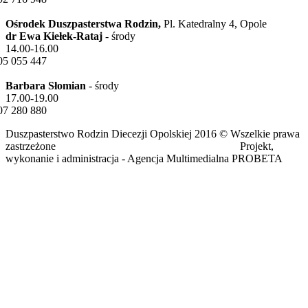
Ośrodek Duszpasterstwa Rodzin,
Pl. Katedralny 4, Opole
dr Ewa Kiełek-Rataj
- środy
14.00-16.00
05 055 447
Barbara Słomian
- środy
17.00-19.00
07 280 880
Duszpasterstwo Rodzin Diecezji Opolskiej 2016 © Wszelkie prawa
zastrzeżone Projekt,
wykonanie i administracja - Agencja Multimedialna PROBETA