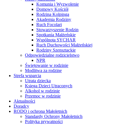
Komunia i Wyzwolenie
Domowy Kościół
Rodzina Kolpinga
Akademia Rodziny
Ruch Focolari
Stowarzyszenie Rodzin
Spotkania Małżeńskie
Wspólnota SYCHAR
Ruch Duchowości Małżeńskiej
Rodziny Szensztackie
Odpowiedzialne rodzicielstwo
NPR
Świętowanie w rodzinie
Modlitwa za rodzinę
Strefa wsparcia
Utrata dziecka
Księga Dzieci Utraconych
Alkohol w rodzinie
Przemoc w rodzinie
Aktualności
Doradcy
RODO i ochrona Małoletnich
Standardy Ochrony Małoletnich
Polityka prywatności