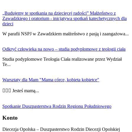
„Budujemy te spotkania na dziecięcej radości” Małżeństwo z
Zawadzkiego i oratorium - inicjatywa spotkań katechetycznych dla
dzieci
W parafii NSPJ w Zawadzkiem małżeństwo z pasją i zaangażowa...
Odkryć człowieka na nowo – studia podyplomowe z teologii ciała
Studia podyplomowe Teologia Ciała realizowane przez Wydział
Te...
Warsztaty dla Mam "Mama córce, kobieta kobietce"
👩‍❤️‍👩 Jesteś mamą...
Spotkanie Duszpasterstwa Rodzin Regionu Południowego
Konto
Diecezja Opolska – Duszpasterstwo Rodzin Diecezji Opolskiej