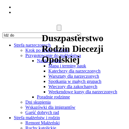
Duszpasterstwo
Strefa narzeczonych
Rodzin Diecezji
Krok po kroku do ślubu
Przygotowanie do małżeństwa
Opolskiej
Nauki ogólne
Mapa i terminy nauk
Katechezy dla narzeczonych
Warsztaty dla narzeczonych
Spotkania w małych grupach
Wieczory dla zakochanych
Weekendowe kursy dla narzeczonych
Poradnie rodzinne
Dni skupienia
Wskazówki dla imigrantów
Garść dobrych rad
Strefa małżeństw i rodzin
Remont Małżeński
Ruchy katolickie