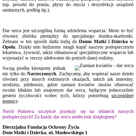
(np. proszki do prania, płyny do mycia i dezynfekcji urządzeń
sanitarnych, podłóg itp.).
Dar serca jest szczególną formą udzielenia wsparcia. Może to być
również zbiórka pieniędzy do specjalnego domku-skarbonki.
Zebrane w ten sposób datki trafią do
Domu Matki i Dziecka w
Opolu
. Dzięki nim będziemy mogli kupić naszym podopiecznym
lekarstwa, żywność, także sfinansować specjalistyczne wsparcie lub
wyposażyć w rzeczy adekwatne do potrzeb danej rodziny.
Swoją prośbę kierujemy jednak
nie tylko do
Narzeczonych
. Zachęcamy, aby wspierać nasze dzieło
również przy innych rodzinnych okazjach, takich jak imieniny,
urodziny, jubileusze, gdzie zamiast kwiatów można ofiarować
swoim bliskim lub znajomym dar serca, będącym jednocześnie
gestem życzliwości wobec tych, którzy potrzebują
szczególnej
pomocy
.
Niech Państwa szczęście przełoży się na uśmiech naszych
podopiecznych! Za każdy dar serca serdecznie dziękujemy!
Diecezjalna Fundacja Ochrony Życia
Dom Matki i Dziecka
,
ul. Masłowskiego 1