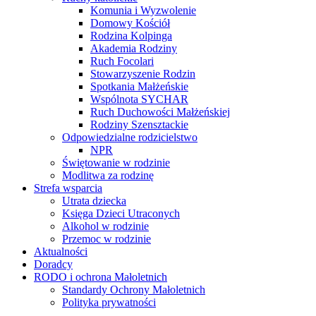
Komunia i Wyzwolenie
Domowy Kościół
Rodzina Kolpinga
Akademia Rodziny
Ruch Focolari
Stowarzyszenie Rodzin
Spotkania Małżeńskie
Wspólnota SYCHAR
Ruch Duchowości Małżeńskiej
Rodziny Szensztackie
Odpowiedzialne rodzicielstwo
NPR
Świętowanie w rodzinie
Modlitwa za rodzinę
Strefa wsparcia
Utrata dziecka
Księga Dzieci Utraconych
Alkohol w rodzinie
Przemoc w rodzinie
Aktualności
Doradcy
RODO i ochrona Małoletnich
Standardy Ochrony Małoletnich
Polityka prywatności