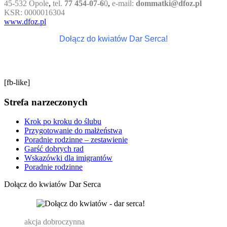
45-532 Opole
,
tel.
77 454-07-6
0
,
e-mail:
dommatki@dfoz.pl
KSR: 0000016304
www.dfoz.pl
Dołącz do kwiatów Dar Serca!
[fb-like]
Strefa narzeczonych
Krok po kroku do ślubu
Przygotowanie do małżeństwa
Poradnie rodzinne – zestawienie
Garść dobrych rad
Wskazówki dla imigrantów
Poradnie rodzinne
Dołącz do kwiatów Dar Serca
akcja dobroczynna