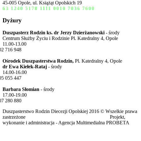
45-005 Opole, ul. Książąt Opolskich 19
63 1240 5178 1111 0010 7036 7600
Dyżury
Duszpasterz Rodzin ks. dr Jerzy Dzierżanowski
- środy
Centrum Służby Życiu i Rodzinie Pl. Katedralny 4, Opole
11.00-13.00
02 716 948
Ośrodek Duszpasterstwa Rodzin,
Pl. Katedralny 4, Opole
dr Ewa Kiełek-Rataj
- środy
14.00-16.00
05 055 447
Barbara Słomian
- środy
17.00-19.00
07 280 880
Duszpasterstwo Rodzin Diecezji Opolskiej 2016 © Wszelkie prawa
zastrzeżone Projekt,
wykonanie i administracja - Agencja Multimedialna PROBETA