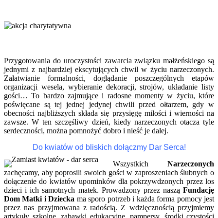
Przygotowania do uroczystości zawarcia związku małżeńskiego są
jednymi z najbardziej ekscytujących chwil w życiu narzeczonych.
Załatwianie formalności, doglądanie poszczególnych etapów
organizacji wesela, wybieranie dekoracji, strojów, układanie listy
gości… To bardzo zajmujące i radosne momenty w życiu, które
poświęcane są tej jednej jedynej chwili przed ołtarzem, gdy w
obecności najbliższych składa się przysięgę miłości i wierności na
zawsze. W ten szczęśliwy dzień, kiedy narzeczonych otacza tyle
serdeczności, można pomnożyć dobro i nieść je dalej.
Do kwiatów od bliskich dołączmy Dar Serca!
Wszystkich
Narzeczonych
zachęcamy, aby poprosili swoich gości w zaproszeniach ślubnych o
dołączenie do kwiatów upominków dla pokrzywdzonych przez los
dzieci i ich samotnych matek. Prowadzony przez naszą
Fundację
Dom Matki i Dziecka
ma sporo potrzeb i każda forma pomocy jest
przez nas przyjmowana z radością. Z wdzięcznością przyjmiemy
artykuły szkolne, zabawki edukacyjne, pampersy, środki czystości