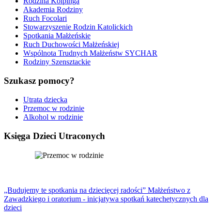
Rodzina Kolpinga
Akademia Rodziny
Ruch Focolari
Stowarzyszenie Rodzin Katolickich
Spotkania Małżeńskie
Ruch Duchowości Małżeńskiej
Wspólnota Trudnych Małżeństw SYCHAR
Rodziny Szensztackie
Szukasz pomocy?
Utrata dziecka
Przemoc w rodzinie
Alkohol w rodzinie
Księga Dzieci Utraconych
„Budujemy te spotkania na dziecięcej radości” Małżeństwo z
Zawadzkiego i oratorium - inicjatywa spotkań katechetycznych dla
dzieci