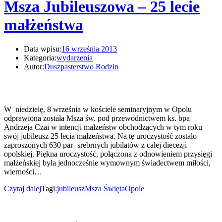
Msza Jubileuszowa – 25 lecie
małżeństwa
Data wpisu:
16 września 2013
Kategoria:
wydarzenia
Autor:
Duszpasterstwo Rodzin
W niedzielę, 8 września w kościele seminaryjnym w Opolu
odprawiona została Msza św. pod przewodnictwem ks. bpa
Andrzeja Czai w intencji małżeństw obchodzących w tym roku
swój jubileusz 25 lecia małżeństwa. Na tę uroczystość zostało
zaproszonych 630 par- srebrnych jubilatów z całej diecezji
opolskiej. Piękna uroczystość, połączona z odnowieniem przysięgi
małżeńskiej była jednocześnie wymownym świadectwem miłości,
wierności…
Czytaj dalej
Tagi:
jubileusz
Msza Święta
Opole