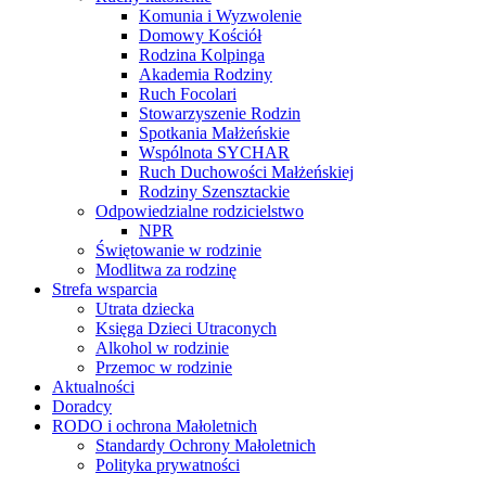
Komunia i Wyzwolenie
Domowy Kościół
Rodzina Kolpinga
Akademia Rodziny
Ruch Focolari
Stowarzyszenie Rodzin
Spotkania Małżeńskie
Wspólnota SYCHAR
Ruch Duchowości Małżeńskiej
Rodziny Szensztackie
Odpowiedzialne rodzicielstwo
NPR
Świętowanie w rodzinie
Modlitwa za rodzinę
Strefa wsparcia
Utrata dziecka
Księga Dzieci Utraconych
Alkohol w rodzinie
Przemoc w rodzinie
Aktualności
Doradcy
RODO i ochrona Małoletnich
Standardy Ochrony Małoletnich
Polityka prywatności