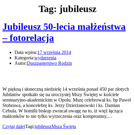
Tag: jubileusz
Jubileusz 50-lecia małżeństwa
– fotorelacja
Data wpisu:
17 września 2014
Kategoria:
wydarzenia
Autor:
Duszpasterstwo Rodzin
W piękną i słoneczną niedzielę 14 września ponad 450 par złotych
Jubilatów spotkało się na uroczystej Mszy Świętej w kościele
seminaryjno-akademickim w Opolu. Mszę celebrował ks. bp Paweł
Stobrawa, a koncelebrę ks. Jerzy Dzierżanowski i ks. Damian
Cebula. W homilii biskup zwracał uwagę na to, iż więź łącząca
małżonków to nie tylko wyrzeczenia oraz kompromisy,…
Czytaj dalej
Tagi:
jubileusz
Msza Święta