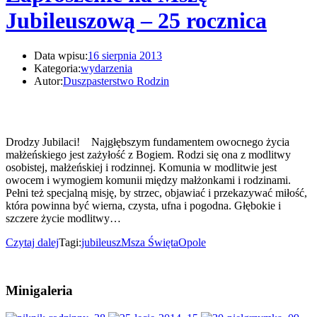
Jubileuszową – 25 rocznica
Data wpisu:
16 sierpnia 2013
Kategoria:
wydarzenia
Autor:
Duszpasterstwo Rodzin
Drodzy Jubilaci! Najgłębszym fundamentem owocnego życia
małżeńskiego jest zażyłość z Bogiem. Rodzi się ona z modlitwy
osobistej, małżeńskiej i rodzinnej. Komunia w modlitwie jest
owocem i wymogiem komunii między małżonkami i rodzinami.
Pełni też specjalną misję, by strzec, objawiać i przekazywać miłość,
która powinna być wierna, czysta, ufna i pogodna. Głębokie i
szczere życie modlitwy…
Czytaj dalej
Tagi:
jubileusz
Msza Święta
Opole
Minigaleria