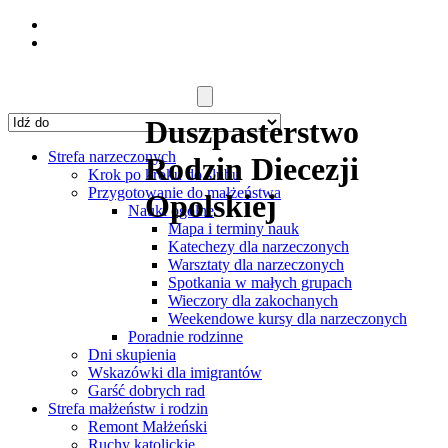
Duszpasterstwo
Strefa narzeczonych
Rodzin Diecezji
Krok po kroku do ślubu
Przygotowanie do małżeństwa
Opolskiej
Nauki ogólne
Mapa i terminy nauk
Katechezy dla narzeczonych
Warsztaty dla narzeczonych
Spotkania w małych grupach
Wieczory dla zakochanych
Weekendowe kursy dla narzeczonych
Poradnie rodzinne
Dni skupienia
Wskazówki dla imigrantów
Garść dobrych rad
Strefa małżeństw i rodzin
Remont Małżeński
Ruchy katolickie