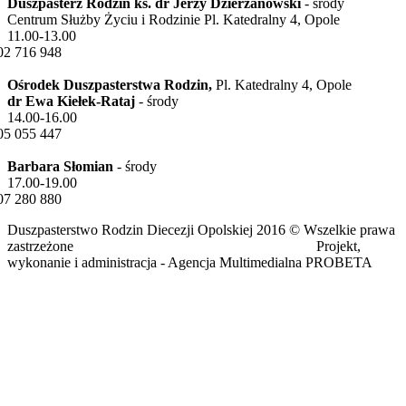
Duszpasterz Rodzin ks. dr Jerzy Dzierżanowski
- środy
Centrum Służby Życiu i Rodzinie Pl. Katedralny 4, Opole
11.00-13.00
02 716 948
Ośrodek Duszpasterstwa Rodzin,
Pl. Katedralny 4, Opole
dr Ewa Kiełek-Rataj
- środy
14.00-16.00
05 055 447
Barbara Słomian
- środy
17.00-19.00
07 280 880
Duszpasterstwo Rodzin Diecezji Opolskiej 2016 © Wszelkie prawa
zastrzeżone Projekt,
wykonanie i administracja - Agencja Multimedialna PROBETA