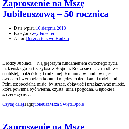
Zaproszenie na Mszę
Jubileuszową – 50 rocznica
Data wpisu:
16 sierpnia 2013
Kategoria:
wydarzenia
Autor:
Duszpasterstwo Rodzin
Drodzy Jubilaci! Najgłębszym fundamentem owocnego życia
małżeńskiego jest zażyłość z Bogiem. Rodzi się ona z modlitwy
osobistej, małżeńskiej i rodzinnej. Komunia w modlitwie jest
owocem i wymogiem komunii między małżonkami i rodzinami.
Pełni też specjalną misję, by strzec, objawiać i przekazywać miłość,
która powinna być wierna, czysta, ufna i pogodna. Głębokie i
szczere życie…
Czytaj dalej
Tagi:
jubileusz
Msza Święta
Opole
Zaproszenie na Mszę