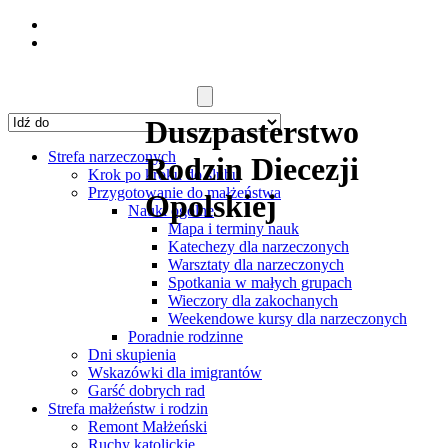
Duszpasterstwo
Strefa narzeczonych
Rodzin Diecezji
Krok po kroku do ślubu
Przygotowanie do małżeństwa
Opolskiej
Nauki ogólne
Mapa i terminy nauk
Katechezy dla narzeczonych
Warsztaty dla narzeczonych
Spotkania w małych grupach
Wieczory dla zakochanych
Weekendowe kursy dla narzeczonych
Poradnie rodzinne
Dni skupienia
Wskazówki dla imigrantów
Garść dobrych rad
Strefa małżeństw i rodzin
Remont Małżeński
Ruchy katolickie