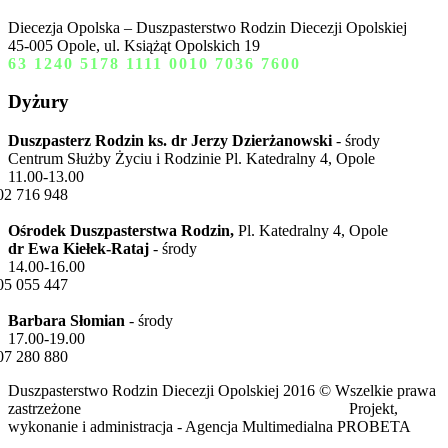
Diecezja Opolska – Duszpasterstwo Rodzin Diecezji Opolskiej
45-005 Opole, ul. Książąt Opolskich 19
63 1240 5178 1111 0010 7036 7600
Dyżury
Duszpasterz Rodzin ks. dr Jerzy Dzierżanowski
- środy
Centrum Służby Życiu i Rodzinie Pl. Katedralny 4, Opole
11.00-13.00
02 716 948
Ośrodek Duszpasterstwa Rodzin,
Pl. Katedralny 4, Opole
dr Ewa Kiełek-Rataj
- środy
14.00-16.00
05 055 447
Barbara Słomian
- środy
17.00-19.00
07 280 880
Duszpasterstwo Rodzin Diecezji Opolskiej 2016 © Wszelkie prawa
zastrzeżone Projekt,
wykonanie i administracja - Agencja Multimedialna PROBETA