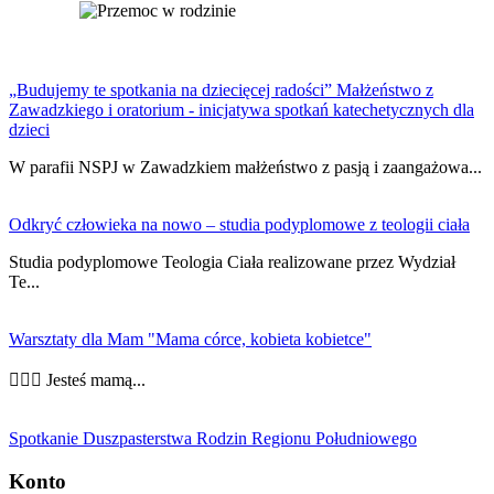
„Budujemy te spotkania na dziecięcej radości” Małżeństwo z
Zawadzkiego i oratorium - inicjatywa spotkań katechetycznych dla
dzieci
W parafii NSPJ w Zawadzkiem małżeństwo z pasją i zaangażowa...
Odkryć człowieka na nowo – studia podyplomowe z teologii ciała
Studia podyplomowe Teologia Ciała realizowane przez Wydział
Te...
Warsztaty dla Mam "Mama córce, kobieta kobietce"
👩‍❤️‍👩 Jesteś mamą...
Spotkanie Duszpasterstwa Rodzin Regionu Południowego
Konto