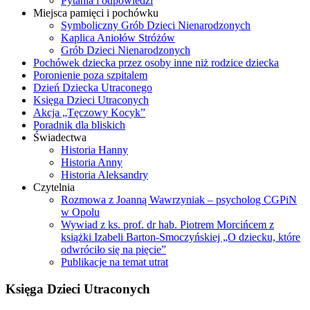
Pytania i odpowiedzi
Miejsca pamięci i pochówku
Symboliczny Grób Dzieci Nienarodzonych
Kaplica Aniołów Stróżów
Grób Dzieci Nienarodzonych
Pochówek dziecka przez osoby inne niż rodzice dziecka
Poronienie poza szpitalem
Dzień Dziecka Utraconego
Księga Dzieci Utraconych
Akcja „Tęczowy Kocyk”
Poradnik dla bliskich
Świadectwa
Historia Hanny
Historia Anny
Historia Aleksandry
Czytelnia
Rozmowa z Joanną Wawrzyniak – psycholog CGPiN
w Opolu
Wywiad z ks. prof. dr hab. Piotrem Morcińcem z
książki Izabeli Barton-Smoczyńskiej „O dziecku, które
odwróciło się na pięcie”
Publikacje na temat utrat
Księga Dzieci Utraconych