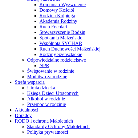
Komunia i Wyzwolenie
Domowy Kościół
Rodzina Kolpinga
Akademia Rodziny
Ruch Focolari
Stowarzyszenie Rodzin
Spotkania Małżeńskie
Wspólnota SYCHAR
Ruch Duchowości Małżeńskiej
Rodziny Szensztackie
Odpowiedzialne rodzicielstwo
NPR
Świętowanie w rodzinie
Modlitwa za rodzinę
Strefa wsparcia
Utrata dziecka
Księga Dzieci Utraconych
Alkohol w rodzinie
Przemoc w rodzinie
Aktualności
Doradcy
RODO i ochrona Małoletnich
Standardy Ochrony Małoletnich
Polityka prywatności