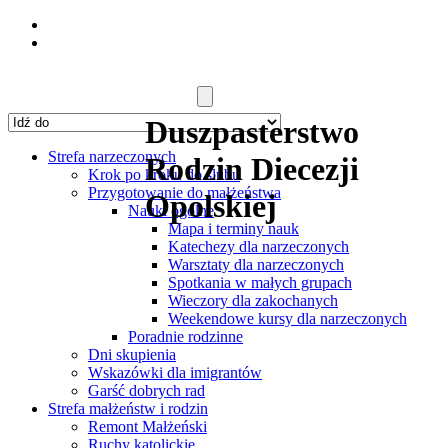
Duszpasterstwo
Strefa narzeczonych
Rodzin Diecezji
Krok po kroku do ślubu
Przygotowanie do małżeństwa
Opolskiej
Nauki ogólne
Mapa i terminy nauk
Katechezy dla narzeczonych
Warsztaty dla narzeczonych
Spotkania w małych grupach
Wieczory dla zakochanych
Weekendowe kursy dla narzeczonych
Poradnie rodzinne
Dni skupienia
Wskazówki dla imigrantów
Garść dobrych rad
Strefa małżeństw i rodzin
Remont Małżeński
Ruchy katolickie