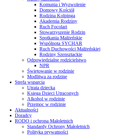
Komunia i Wyzwolenie
Domowy Kościół
Rodzina Kolpinga
Akademia Rodziny
Ruch Focolari
Stowarzyszenie Rodzin
Spotkania Małżeńskie
Wspólnota SYCHAR
Ruch Duchowości Małżeńskiej
Rodziny Szensztackie
Odpowiedzialne rodzicielstwo
NPR
Świętowanie w rodzinie
Modlitwa za rodzinę
Strefa wsparcia
Utrata dziecka
Księga Dzieci Utraconych
Alkohol w rodzinie
Przemoc w rodzinie
Aktualności
Doradcy
RODO i ochrona Małoletnich
Standardy Ochrony Małoletnich
Polityka prywatności