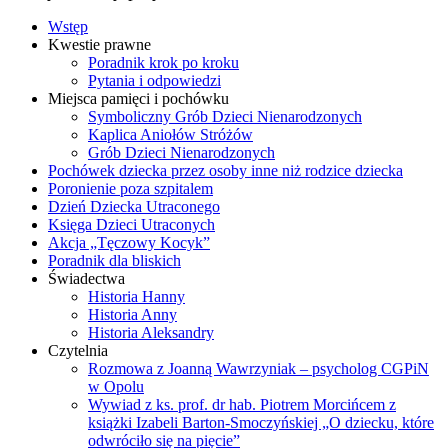
Wstęp
Kwestie prawne
Poradnik krok po kroku
Pytania i odpowiedzi
Miejsca pamięci i pochówku
Symboliczny Grób Dzieci Nienarodzonych
Kaplica Aniołów Stróżów
Grób Dzieci Nienarodzonych
Pochówek dziecka przez osoby inne niż rodzice dziecka
Poronienie poza szpitalem
Dzień Dziecka Utraconego
Księga Dzieci Utraconych
Akcja „Tęczowy Kocyk”
Poradnik dla bliskich
Świadectwa
Historia Hanny
Historia Anny
Historia Aleksandry
Czytelnia
Rozmowa z Joanną Wawrzyniak – psycholog CGPiN
w Opolu
Wywiad z ks. prof. dr hab. Piotrem Morcińcem z
książki Izabeli Barton-Smoczyńskiej „O dziecku, które
odwróciło się na pięcie”