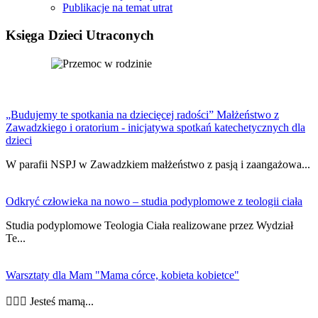
Publikacje na temat utrat
Księga Dzieci Utraconych
„Budujemy te spotkania na dziecięcej radości” Małżeństwo z
Zawadzkiego i oratorium - inicjatywa spotkań katechetycznych dla
dzieci
W parafii NSPJ w Zawadzkiem małżeństwo z pasją i zaangażowa...
Odkryć człowieka na nowo – studia podyplomowe z teologii ciała
Studia podyplomowe Teologia Ciała realizowane przez Wydział
Te...
Warsztaty dla Mam "Mama córce, kobieta kobietce"
👩‍❤️‍👩 Jesteś mamą...