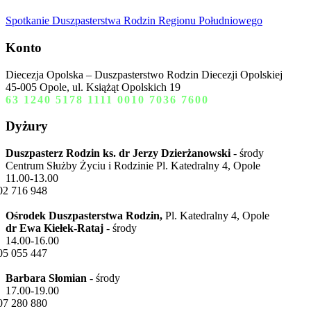
Spotkanie Duszpasterstwa Rodzin Regionu Południowego
Konto
Diecezja Opolska – Duszpasterstwo Rodzin Diecezji Opolskiej
45-005 Opole, ul. Książąt Opolskich 19
63 1240 5178 1111 0010 7036 7600
Dyżury
Duszpasterz Rodzin ks. dr Jerzy Dzierżanowski
- środy
Centrum Służby Życiu i Rodzinie Pl. Katedralny 4, Opole
11.00-13.00
02 716 948
Ośrodek Duszpasterstwa Rodzin,
Pl. Katedralny 4, Opole
dr Ewa Kiełek-Rataj
- środy
14.00-16.00
05 055 447
Barbara Słomian
- środy
17.00-19.00
07 280 880