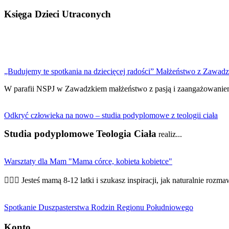
Księga Dzieci Utraconych
„Budujemy te spotkania na dziecięcej radości” Małżeństwo z Zawadzki
W parafii NSPJ w Zawadzkiem małżeństwo z pasją i zaangażowaniem
Odkryć człowieka na nowo – studia podyplomowe z teologii ciała
Studia podyplomowe Teologia Ciała
realiz...
Warsztaty dla Mam "Mama córce, kobieta kobietce"
👩‍❤️‍👩 Jesteś mamą 8-12 latki i szukasz inspiracji, jak naturalnie rozmaw
Spotkanie Duszpasterstwa Rodzin Regionu Południowego
Konto