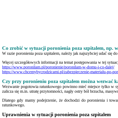
Co zrobić w sytuacji poronienia poza szpitalem, np.
W razie poronienia poza szpitalem, należy jak najszybciej udać się d
Więcej szczegółowych informacji na temat postępowania w tej sytuacj
https://www.poronilam.pl/poronienie/poronilam-w-domu-i-co-dalej/
https://www.chcemybycrodzicami.pl/zabezpieczenie-materialu-po-por
Czy przy poronieniu poza szpitalem można wezwać k
Wezwanie pogotowia ratunkowego powinno mieć miejsce tylko w sytu
zalicza się m.in. utratę przytomności, nagły ostry ból brzucha, mas
Dlatego gdy mamy podejrzenie, że dochodzi do poronienia i towa
ratunkowego.
Uprawnienia w sytuacji poronienia poza szpitalem