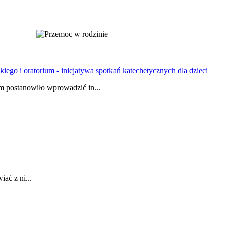
ego i oratorium - inicjatywa spotkań katechetycznych dla dzieci
 postanowiło wprowadzić in...
iać z ni...