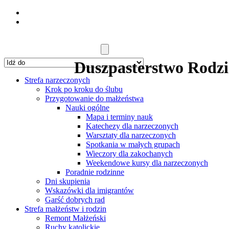
Duszpasterstwo Rodzin
Strefa narzeczonych
Krok po kroku do ślubu
Przygotowanie do małżeństwa
Nauki ogólne
Mapa i terminy nauk
Katechezy dla narzeczonych
Warsztaty dla narzeczonych
Spotkania w małych grupach
Wieczory dla zakochanych
Weekendowe kursy dla narzeczonych
Poradnie rodzinne
Dni skupienia
Wskazówki dla imigrantów
Garść dobrych rad
Strefa małżeństw i rodzin
Remont Małżeński
Ruchy katolickie