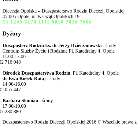
Diecezja Opolska – Duszpasterstwo Rodzin Diecezji Opolskiej
45-005 Opole, ul. Książąt Opolskich 19
63 1240 5178 1111 0010 7036 7600
Dyżury
Duszpasterz Rodzin ks. dr Jerzy Dzierżanowski
- środy
Centrum Służby Życiu i Rodzinie Pl. Katedralny 4, Opole
11.00-13.00
02 716 948
Ośrodek Duszpasterstwa Rodzin,
Pl. Katedralny 4, Opole
dr Ewa Kiełek-Rataj
- środy
14.00-16.00
05 055 447
Barbara Słomian
- środy
17.00-19.00
07 280 880
Duszpasterstwo Rodzin Diecezji Opolskiej 2016 © Ws