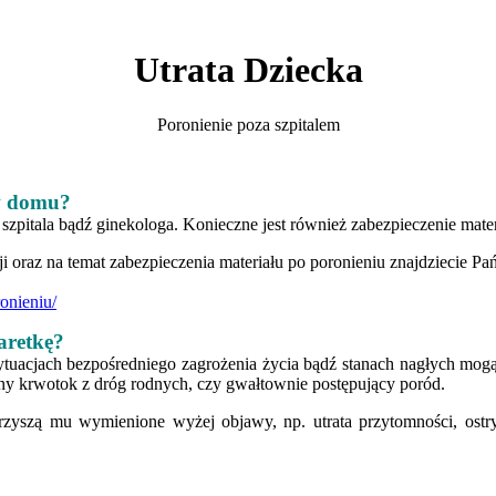
Utrata Dziecka
Poronienie poza szpitalem
 w domu?
o szpitala bądź ginekologa. Konieczne jest również zabezpieczenie mate
i oraz na temat zabezpieczenia materiału po poronieniu znajdziecie P
onieniu/
aretkę?
acjach bezpośredniego zagrożenia życia bądź stanach nagłych mogąc
ywny krwotok z dróg rodnych, czy gwałtownie postępujący poród.
rzyszą mu wymienione wyżej objawy, np. utrata przytomności, ost