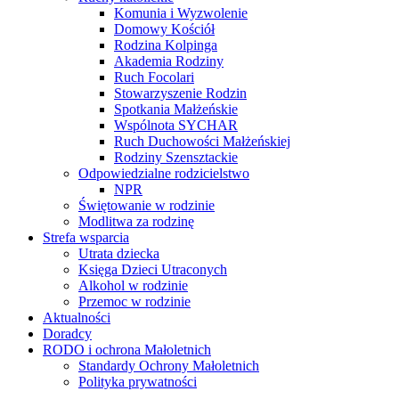
Komunia i Wyzwolenie
Domowy Kościół
Rodzina Kolpinga
Akademia Rodziny
Ruch Focolari
Stowarzyszenie Rodzin
Spotkania Małżeńskie
Wspólnota SYCHAR
Ruch Duchowości Małżeńskiej
Rodziny Szensztackie
Odpowiedzialne rodzicielstwo
NPR
Świętowanie w rodzinie
Modlitwa za rodzinę
Strefa wsparcia
Utrata dziecka
Księga Dzieci Utraconych
Alkohol w rodzinie
Przemoc w rodzinie
Aktualności
Doradcy
RODO i ochrona Małoletnich
Standardy Ochrony Małoletnich
Polityka prywatności