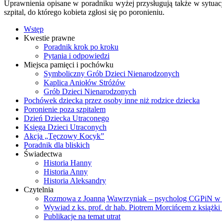
Uprawnienia opisane w poradniku wyżej przysługują także w sytua
szpital, do którego kobieta zgłosi się po poronieniu.
Wstęp
Kwestie prawne
Poradnik krok po kroku
Pytania i odpowiedzi
Miejsca pamięci i pochówku
Symboliczny Grób Dzieci Nienarodzonych
Kaplica Aniołów Stróżów
Grób Dzieci Nienarodzonych
Pochówek dziecka przez osoby inne niż rodzice dziecka
Poronienie poza szpitalem
Dzień Dziecka Utraconego
Księga Dzieci Utraconych
Akcja „Tęczowy Kocyk”
Poradnik dla bliskich
Świadectwa
Historia Hanny
Historia Anny
Historia Aleksandry
Czytelnia
Rozmowa z Joanną Wawrzyniak – psycholog CGPiN w
Wywiad z ks. prof. dr hab. Piotrem Morcińcem z książki 
Publikacje na temat utrat