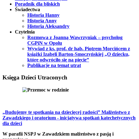
Poradnik dla bliskich
Świadectwa
Historia Hanny
Historia Anny
Historia Aleksandry
Czytelnia
Rozmowa z Joanną Wawrzyniak – psycholog
CGPiN w Opolu
Wywiad z ks. prof. dr hab. Piotrem Morcińcem z
książki Izabeli Barton-Smoczyńskiej „O dziecku,
które odwróciło się na pięcie”
Publikacje na temat utrat
Księga Dzieci Utraconych
„Budujemy te spotkania na dziecięcej radości” Małżeństwo z
Zawadzkiego i oratorium - inicjatywa spotkań katechetycznych
dla dzieci
W parafii NSPJ w Zawadzkiem małżeństwo z pasją i