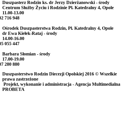
Duszpasterz Rodzin ks. dr Jerzy Dzierżanowski
- środy
Centrum Służby Życiu i Rodzinie Pl. Katedralny 4, Opole
11.00-13.00
02 716 948
Ośrodek Duszpasterstwa Rodzin,
Pl. Katedralny 4, Opole
dr Ewa Kiełek-Rataj
- środy
14.00-16.00
05 055 447
Barbara Słomian
- środy
17.00-19.00
07 280 880
Duszpasterstwo Rodzin Diecezji Opolskiej 2016 © Wszelkie
prawa zastrzeżone
Projekt, wykonanie i administracja - Agencja Multimedialna
PROBETA