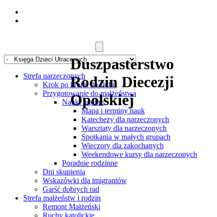
Duszpasterstwo
Strefa narzeczonych
Rodzin Diecezji
Krok po kroku do ślubu
Przygotowanie do małżeństwa
Opolskiej
Nauki ogólne
Mapa i terminy nauk
Katechezy dla narzeczonych
Warsztaty dla narzeczonych
Spotkania w małych grupach
Wieczory dla zakochanych
Weekendowe kursy dla narzeczonych
Poradnie rodzinne
Dni skupienia
Wskazówki dla imigrantów
Garść dobrych rad
Strefa małżeństw i rodzin
Remont Małżeński
Ruchy katolickie