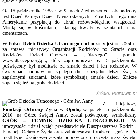
sprawia jeszcze większy ból.
Od 15 października 1988 r. w Stanach Zjednoczonych obchodzony
jest Dzień Pamięci Dzieci Nienarodzonych i Zmarłych. Tego dnia
Amerykanie przypinają do ubrań różowo-błękitne wstążeczki.
Modlą się w kościołach, składają kwiaty w szpitalach i na
cmentarzach.
W Polsce
Dzień Dziecka Utraconego
obchodzony jest od 2004 r.,
za sprawą inicjatywy Organizacji Rodziców po Stracie oraz
Rodziców Dzieci Chorych – „Dlaczego” i portalu
www.dlaczego.org.pl., który zaproponował, by 15 października
poświęcony był modlitwie za zmarłe dzieci i ich rodziców. W
świątyniach odprawiane są tego dnia specjalne Msze św., z
zapalonymi zniczami, które symbolizują zmarłe dzieci. Znicze
zapala się też na grobach dzieci.
źródło: wiara.wm.pl
Z inicjatywy
Fundacji Ochrony Życia w Opolu,
w piątek 15 października
2010, na Górze świętej Anny, został poświęcony symboliczny
GRÓB – POMNIK DZIECKA UTRACONEGO
. W
uroczystości udział wzięli przedstawiciele Duszpasterstwa Rodzin ,
Fundacji Ochrony Życia oraz zainteresowani rodzice i goście. Po
modlitwie różańcowej została odprawiona uroczysta msza święta,