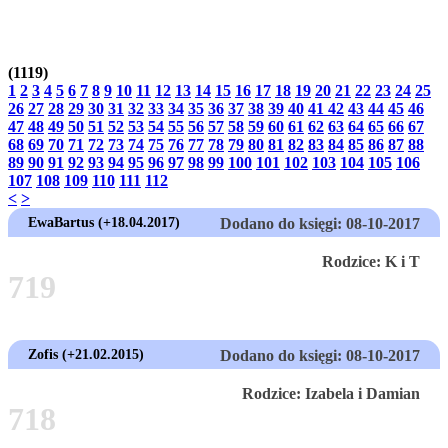
(1119)
1
2
3
4
5
6
7
8
9
10
11
12
13
14
15
16
17
18
19
20
21
22
23
24
25
26
27
28
29
30
31
32
33
34
35
36
37
38
39
40
41
42
43
44
45
46
47
48
49
50
51
52
53
54
55
56
57
58
59
60
61
62
63
64
65
66
67
68
69
70
71
72
73
74
75
76
77
78
79
80
81
82
83
84
85
86
87
88
89
90
91
92
93
94
95
96
97
98
99
100
101
102
103
104
105
106
107
108
109
110
111
112
<
>
EwaBartus (+18.04.2017)
Dodano do księgi: 08-10-2017
Rodzice: K i T
719
Zofis (+21.02.2015)
Dodano do księgi: 08-10-2017
Rodzice: Izabela i Damian
718