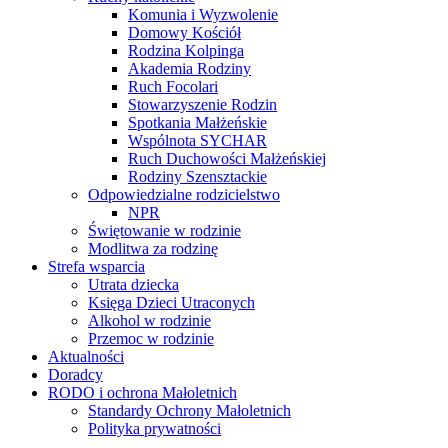
Komunia i Wyzwolenie
Domowy Kościół
Rodzina Kolpinga
Akademia Rodziny
Ruch Focolari
Stowarzyszenie Rodzin
Spotkania Małżeńskie
Wspólnota SYCHAR
Ruch Duchowości Małżeńskiej
Rodziny Szensztackie
Odpowiedzialne rodzicielstwo
NPR
Świętowanie w rodzinie
Modlitwa za rodzinę
Strefa wsparcia
Utrata dziecka
Księga Dzieci Utraconych
Alkohol w rodzinie
Przemoc w rodzinie
Aktualności
Doradcy
RODO i ochrona Małoletnich
Standardy Ochrony Małoletnich
Polityka prywatności