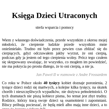
Księga Dzieci Utraconych
strefa wsparcia i pomocy
Wiem z własnego doświadczenia, przede wszystkim z okresu mojej
młodości, że cierpienie ludzkie przede wszystkim mnie
onieśmielało. Trudno mi było przez pewien czas zbliżać się do
cierpiących, gdyż odczuwałem jakby wyrzut, że oni cierpią,
podczas gdy ja jestem od tego cierpienia wolny. Prócz tego czułem
się skrępowany uważając, że wszystko, co mogłem im powiedzieć,
nie ma pokrycia po prostu dlatego, że to oni cierpią, a nie ja.
Jan Paweł II w rozmowie z Andre Frossardem
Co roku w Polsce około
40 tysięcy
kobiet doznaje poronienia, 2
tysiące dzieci rodzi się martwych, a kolejne kilka tysięcy, na skutek
chorób i nieszczęśliwych wypadków, nie dożywa pełnoletniości. O
tych dramatach nie piszą kobiece pisma, bo temat jest zbyt trudny.
Rodzice, którzy tracą swoje dzieci są osamotnieni i zapomniani.
Bliscy próbują pocieszać, że będą mieli albo mają inne dzieci, a to