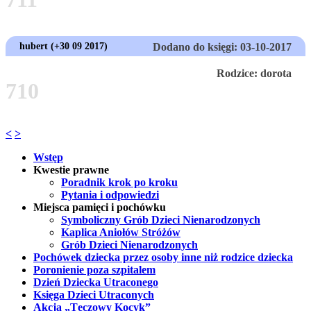
hubert (+30 09 2017)
Dodano do księgi: 03-10-2017
Rodzice: dorota
710
<
>
Wstęp
Kwestie prawne
Poradnik krok po kroku
Pytania i odpowiedzi
Miejsca pamięci i pochówku
Symboliczny Grób Dzieci Nienarodzonych
Kaplica Aniołów Stróżów
Grób Dzieci Nienarodzonych
Pochówek dziecka przez osoby inne niż rodzice dziecka
Poronienie poza szpitalem
Dzień Dziecka Utraconego
Księga Dzieci Utraconych
Akcja „Tęczowy Kocyk”