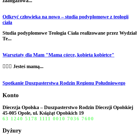
zaangażowa...
Odkryć człowieka na nowo – studia podyplomowe z teologii
ciała
Studia podyplomowe Teologia Ciała realizowane przez Wydział
Te...
Warsztaty dla Mam "Mama córce, kobieta kobietce"
👩‍❤️‍👩 Jesteś mamą...
Spotkanie Duszpasterstwa Rodzin Regionu Południowego
Konto
Diecezja Opolska – Duszpasterstwo Rodzin Diecezji Opolskiej
45-005 Opole, ul. Książąt Opolskich 19
63 1240 5178 1111 0010 7036 7600
Dyżury